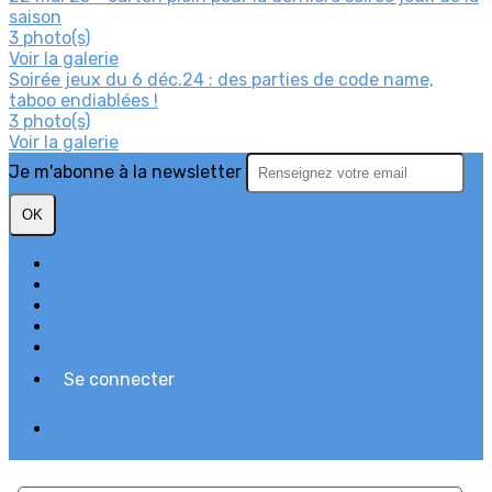
saison
3 photo(s)
Voir la galerie
Soirée jeux du 6 déc.24 : des parties de code name,
taboo endiablées !
3 photo(s)
Voir la galerie
Je m'abonne à la newsletter
OK
Plan du site
Licences
Mentions légales
CGUV
Paramétrer vos cookies
Se connecter
Propulsé par AssoConnect, le logiciel des
associations