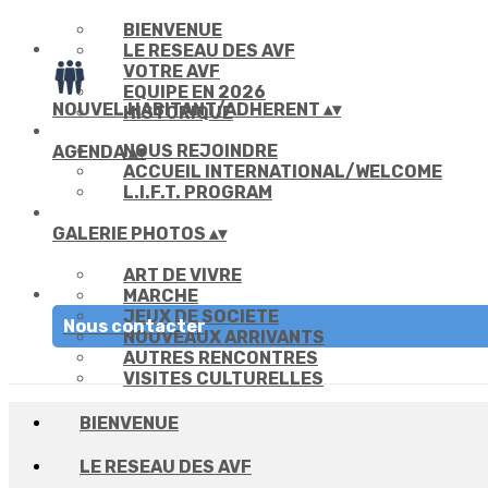
BIENVENUE
LE RESEAU DES AVF
VOTRE AVF
EQUIPE EN 2026
NOUVEL HABITANT/ADHERENT
▴
▾
HISTORIQUE
NOUS REJOINDRE
AGENDA
▴
▾
ACCUEIL INTERNATIONAL/WELCOME
L.I.F.T. PROGRAM
GALERIE PHOTOS
▴
▾
ART DE VIVRE
MARCHE
JEUX DE SOCIETE
Nous contacter
NOUVEAUX ARRIVANTS
AUTRES RENCONTRES
VISITES CULTURELLES
BIENVENUE
LE RESEAU DES AVF