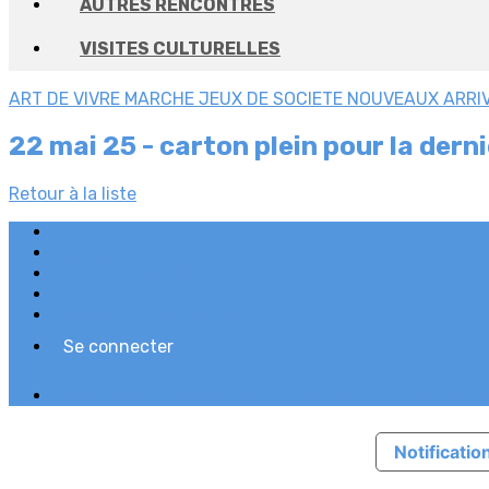
AUTRES RENCONTRES
VISITES CULTURELLES
ART DE VIVRE
MARCHE
JEUX DE SOCIETE
NOUVEAUX ARRI
22 mai 25 - carton plein pour la derni
Retour à la liste
Plan du site
Licences
Mentions légales
CGUV
Paramétrer vos cookies
Se connecter
Propulsé par AssoConnect, le logiciel des association
Notification