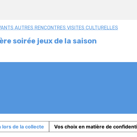
VANTS
AUTRES RENCONTRES
VISITES CULTURELLES
ère soirée jeux de la saison
s
 lors de la collecte
Vos choix en matière de confidenti