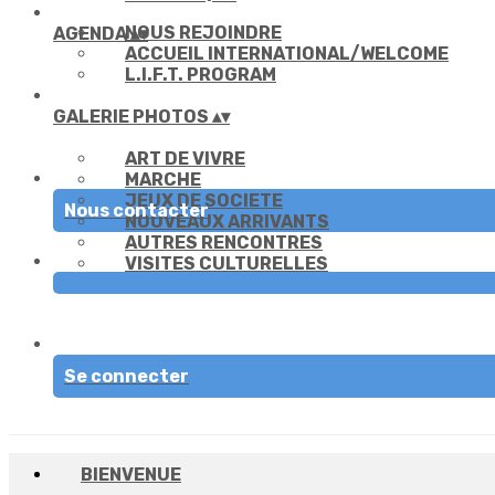
NOUS REJOINDRE
AGENDA
▴
▾
ACCUEIL INTERNATIONAL/WELCOME
L.I.F.T. PROGRAM
GALERIE PHOTOS
▴
▾
ART DE VIVRE
MARCHE
JEUX DE SOCIETE
Nous contacter
NOUVEAUX ARRIVANTS
AUTRES RENCONTRES
VISITES CULTURELLES
Se connecter
BIENVENUE