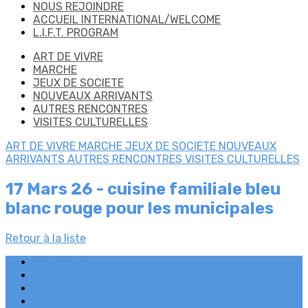
NOUS REJOINDRE
ACCUEIL INTERNATIONAL/WELCOME
L.I.F.T. PROGRAM
ART DE VIVRE
MARCHE
JEUX DE SOCIETE
NOUVEAUX ARRIVANTS
AUTRES RENCONTRES
VISITES CULTURELLES
ART DE VIVRE
MARCHE
JEUX DE SOCIETE
NOUVEAUX
ARRIVANTS
AUTRES RENCONTRES
VISITES CULTURELLES
17 Mars 26 - cuisine familiale bleu
blanc rouge pour les municipales
Retour à la liste
Plan du site
Licences
Mentions légales
CGUV