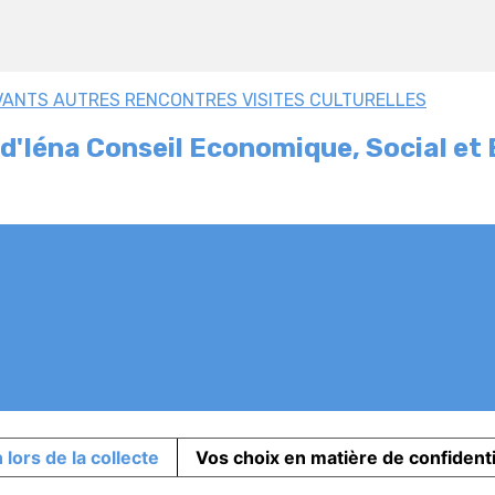
VANTS
AUTRES RENCONTRES
VISITES CULTURELLES
ais d'Iéna Conseil Economique, Social 
s
 lors de la collecte
Vos choix en matière de confidenti