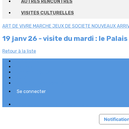
AUTRES RENCONTRES
VISITES CULTURELLES
ART DE VIVRE
MARCHE
JEUX DE SOCIETE
NOUVEAUX ARRI
19 janv 26 - visite du mardi : le Pal
Retour à la liste
Plan du site
Licences
Mentions légales
CGUV
Paramétrer vos cookies
Se connecter
Propulsé par AssoConnect, le logiciel des association
Notification