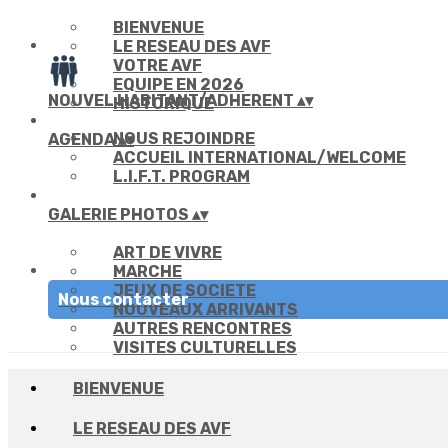
BIENVENUE
LE RESEAU DES AVF
VOTRE AVF
EQUIPE EN 2026
NOUVEL HABITANT/ADHERENT
▴
▾
HISTORIQUE
NOUS REJOINDRE
AGENDA
▴
▾
ACCUEIL INTERNATIONAL/WELCOME
L.I.F.T. PROGRAM
GALERIE PHOTOS
▴
▾
ART DE VIVRE
MARCHE
JEUX DE SOCIETE
Nous contacter
NOUVEAUX ARRIVANTS
AUTRES RENCONTRES
VISITES CULTURELLES
BIENVENUE
LE RESEAU DES AVF