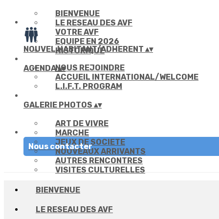
BIENVENUE
LE RESEAU DES AVF
VOTRE AVF
EQUIPE EN 2026
NOUVEL HABITANT/ADHERENT
▴
▾
HISTORIQUE
NOUS REJOINDRE
AGENDA
▴
▾
ACCUEIL INTERNATIONAL/WELCOME
L.I.F.T. PROGRAM
GALERIE PHOTOS
▴
▾
ART DE VIVRE
MARCHE
JEUX DE SOCIETE
Nous contacter
NOUVEAUX ARRIVANTS
AUTRES RENCONTRES
VISITES CULTURELLES
BIENVENUE
LE RESEAU DES AVF