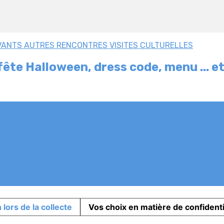
VANTS
AUTRES RENCONTRES
VISITES CULTURELLES
e fête Halloween, dress code, menu ... 
s
 lors de la collecte
Vos choix en matière de confidenti