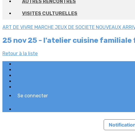
AUTRES RENCONTRES
VISITES CULTURELLES
ART DE VIVRE
MARCHE
JEUX DE SOCIETE
NOUVEAUX ARRI
25 nov 25 - l'atelier cuisine familial
Retour à la liste
Plan du site
Licences
Mentions légales
CGUV
Paramétrer vos cookies
Se connecter
Propulsé par AssoConnect, le logiciel des association
Notification