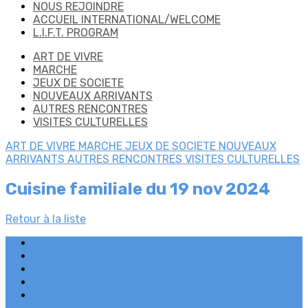
NOUS REJOINDRE
ACCUEIL INTERNATIONAL/WELCOME
L.I.F.T. PROGRAM
ART DE VIVRE
MARCHE
JEUX DE SOCIETE
NOUVEAUX ARRIVANTS
AUTRES RENCONTRES
VISITES CULTURELLES
ART DE VIVRE
MARCHE
JEUX DE SOCIETE
NOUVEAUX
ARRIVANTS
AUTRES RENCONTRES
VISITES CULTURELLES
Cuisine familiale du 19 nov 2024
Retour à la liste
Plan du site
Licences
Mentions légales
CGUV
Paramétrer vos cookies