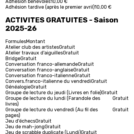
Adhésion bénévoles
10,00 €
Adhésion tardive (après le premier avril)
10,00 €
ACTIVITES GRATUITES - Saison
2025-26
Formules
Montant
Atelier club des artistes
Gratuit
Atelier travaux d'aiguilles
Gratuit
Bridge
Gratuit
Conversation franco-allemande
Gratuit
Conversation franco-anglaise
Gratuit
Conversation franco-italienne
Gratuit
Convers.franco-italienne du vendredi
Gratuit
Généalogie
Gratuit
Groupe de lecture du jeudi (Livres en folie)
Gratuit
Groupe de lecture du lundi (Farandole des
Gratuit
livres)
Groupe de lecture du vendredi (Au fil des
Gratuit
pages)
Jeu d'échecs
Gratuit
Jeu de mah-jong
Gratuit
Jeu de scrabble duplicate (Lundi)
Gratuit